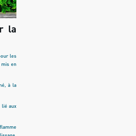
r la
our les
 mis en
né, à la
 lié aux
e flamme
lissage,