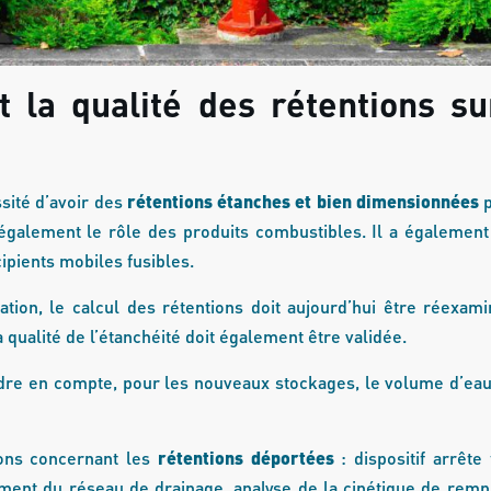
la qualité des rétentions su
ssité d’avoir des
rétentions étanches et bien dimensionnées
p
également le rôle des produits combustibles. Il a également
ipients mobiles fusibles.
ion, le calcul des rétentions doit aujourd’hui être réexami
qualité de l’étanchéité doit également être validée.
dre en compte, pour les nouveaux stockages, le volume d’eau
ions concernant les
rétentions déportées
: dispositif arrêt
ment du réseau de drainage, analyse de la cinétique de remp