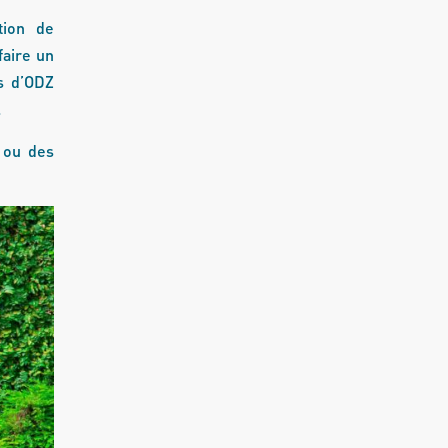
tion de
faire un
s d’ODZ
.
e ou des