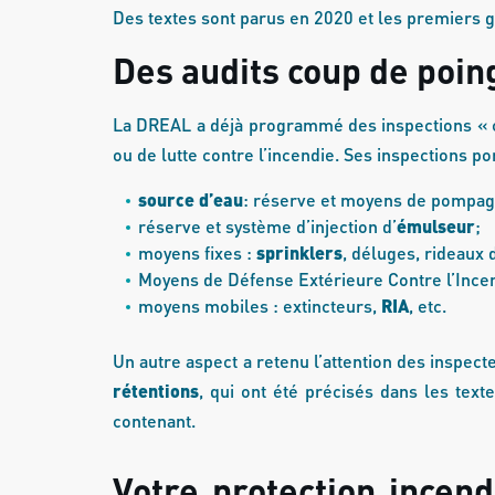
Des textes sont parus en 2020 et les premiers gu
Des audits coup de poi
La DREAL a déjà programmé des inspections « 
ou de lutte contre l’incendie. Ses inspections por
source d’eau
: réserve et moyens de pompag
réserve et système d’injection d’
émulseur
;
moyens fixes :
sprinklers
, déluges, rideaux
Moyens de Défense Extérieure Contre l’Ince
moyens mobiles : extincteurs,
RIA
, etc.
Un autre aspect a retenu l’attention des inspec
rétentions
, qui ont été précisés dans les tex
contenant.
Votre protection incend