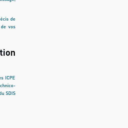
récis de
 de vos
tion
les ICPE
echnico-
 du SDIS