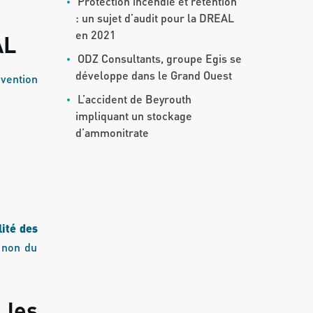
Protection incendie et rétention
: un sujet d’audit pour la DREAL
en 2021
AL
ODZ Consultants, groupe Egis se
développe dans le Grand Ouest
vention
L’accident de Beyrouth
impliquant un stockage
d’ammonitrate
lité des
u non du
 les