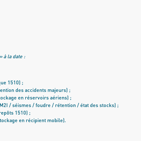
 à la date :
que 1510) ;
vention des accidents majeurs) ;
tockage en réservoirs aériens) ;
2I / séismes / foudre / rétention / état des stocks) ;
repôts 1510) ;
tockage en récipient mobile).