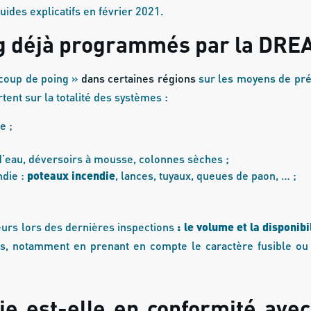
ides explicatifs en février 2021.
ng déjà programmés par la DRE
coup de poing »
dans certaines régions
sur les moyens de pré
tent sur la totalité des systèmes :
e ;
 d’eau, déversoirs à mousse, colonnes sèches ;
ndie :
poteaux incendie
, lances, tuyaux, queues de paon, … ;
teurs lors des dernières inspections
: le volume et la disponibi
tes, notamment en prenant en compte le caractère fusible o
ie est-elle en conformité avec