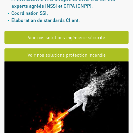
experts agréés INSSI et CFPA (CNPP),
Coordination SSI,
Élaboration de standards Client.
Voir nos solutions ingénierie sécurité
Voir nos solutions protection incendie