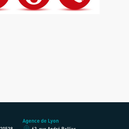
Agence de Lyon
 20538
63, rue André Bollier