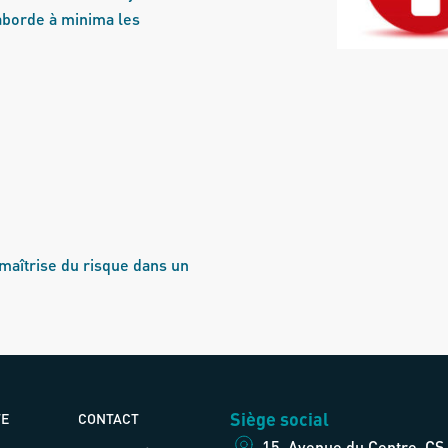
 aborde à minima les
 maîtrise du risque dans un
Siège social
TE
CONTACT
15, Avenue du Centre, CS