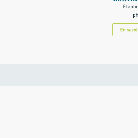
Établir
ph
En savoi
ODZ CONSULTANTS, GROUPE
ACCOMPAGNE DANS L’APPLI
REGLEMENTATION POST-LU
La société ODZ Consultants, groupe Egis vous accompagne p