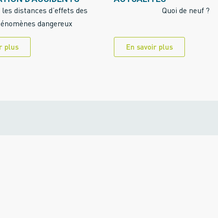
 les distances d’effets des
Quoi de neuf ?
énomènes dangereux
r plus
En savoir plus
 EGIS VOUS
CATION DE LA
BRIZOL
our définir la stratégie de