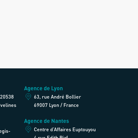
Agence de Lyon
 20538
63, rue André Bollier
velines
69007 Lyon / France
Agence de Nantes
Centre d’Affaires Euptouyou
egis-
4 rue Edith Piaf