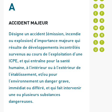
A
C
D
E
F
I
K
ACCIDENT MAJEUR
M
P
Désigne un accident (émission, incendie
Q
R
ou explosion) d’importance majeure qui
S
T
résulte de développements incontrôlés
U
V
survenus au cours de l’exploitation d’une
ICPE, et qui entraîne pour la santé
humaine, à l’intérieur ou à l’extérieur de
l’établissement, et/ou pour
l’environnement un danger grave,
immédiat ou différé, et qui fait intervenir
une ou plusieurs substances
dangereuses.