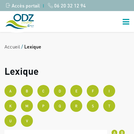
Accès portail
06 20 32 12 94
|
Accueil
/
Lexique
Lexique
A
B
C
D
E
F
I
K
M
P
Q
R
S
T
U
V
A
B